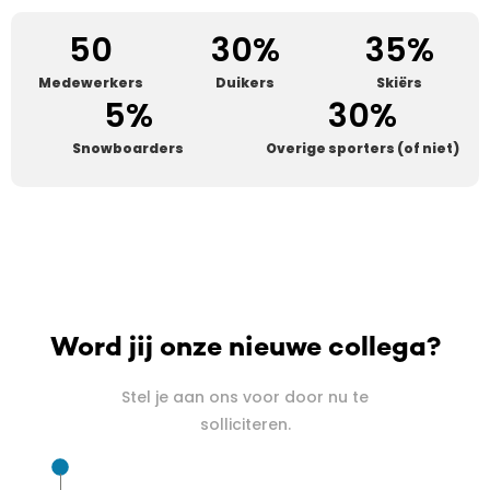
50
30
%
35
%
Medewerkers
Duikers
Skiërs
5
%
30
%
Snowboarders
Overige sporters (of niet)
Word jij onze nieuwe collega?
Stel je aan ons voor door nu te
solliciteren.