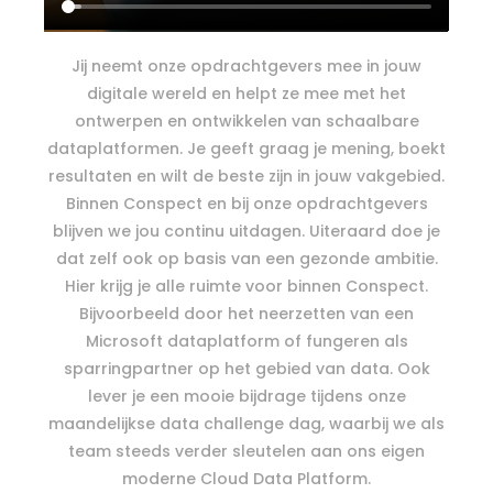
Jij neemt onze opdrachtgevers mee in jouw
digitale wereld en helpt ze mee met het
ontwerpen en ontwikkelen van schaalbare
dataplatformen. Je geeft graag je mening, boekt
resultaten en wilt de beste zijn in jouw vakgebied.
Binnen Conspect en bij onze opdrachtgevers
blijven we jou continu uitdagen. Uiteraard doe je
dat zelf ook op basis van een gezonde ambitie.
Hier krijg je alle ruimte voor binnen Conspect.
Bijvoorbeeld door het neerzetten van een
Microsoft dataplatform of fungeren als
sparringpartner op het gebied van data. Ook
lever je een mooie bijdrage tijdens onze
maandelijkse data challenge dag, waarbij we als
team steeds verder sleutelen aan ons eigen
moderne Cloud Data Platform.