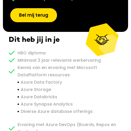
Bel mij terug
Dit heb jij in je
HBO diploma
Minimaal 3 jaar relevante werkervaring
Kennis van en ervaring met Microsoft
DataPlatform resources:
Azure Data Factory
Azure Storage
Azure Databricks
Azure Synapse Analytics
Diverse Azure database offerings
Ervaring met Azure DevOps (Boards, Repos en