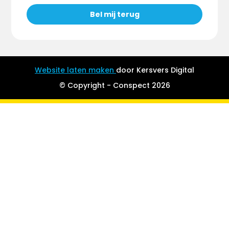
Bel mij terug
name-hny-5j2wa
Website laten maken
door Kersvers Digital
© Copyright - Conspect 2026