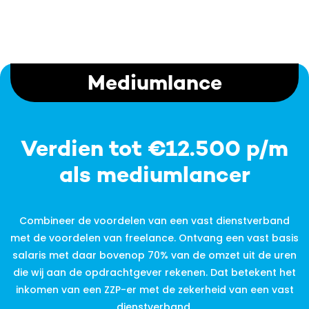
Mediumlance
Verdien tot €12.500 p/m
als mediumlancer
Combineer de voordelen van een vast dienstverband
met de voordelen van freelance. Ontvang een vast basis
salaris met daar bovenop 70% van de omzet uit de uren
die wij aan de opdrachtgever rekenen. Dat betekent het
inkomen van een ZZP-er met de zekerheid van een vast
dienstverband.