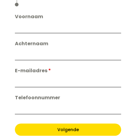
Voornaam
Achternaam
E-mailadres
*
Telefoonnummer
name-hny-xogt9
Volgende